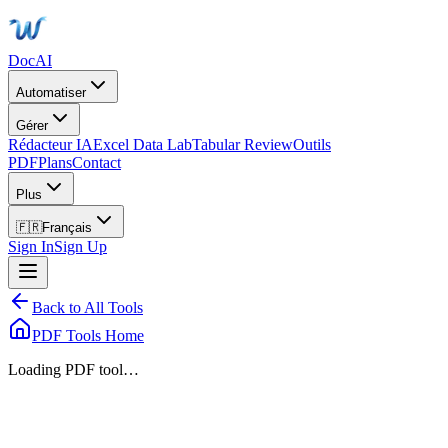
DocAI
Automatiser
Gérer
Rédacteur IA
Excel Data Lab
Tabular Review
Outils
PDF
Plans
Contact
Plus
🇫🇷
Français
Sign In
Sign Up
Back to All Tools
PDF Tools Home
Loading PDF tool…