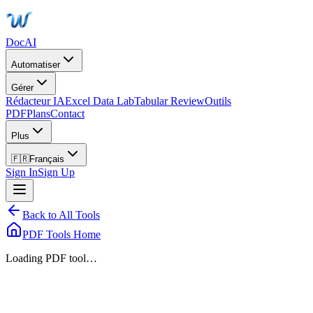
DocAI
Automatiser
Gérer
Rédacteur IA
Excel Data Lab
Tabular Review
Outils
PDF
Plans
Contact
Plus
🇫🇷
Français
Sign In
Sign Up
Back to All Tools
PDF Tools Home
Loading PDF tool…