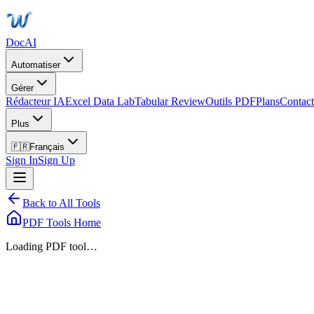
DocAI
Automatiser
Gérer
Rédacteur IA
Excel Data Lab
Tabular Review
Outils PDF
Plans
Contact
Plus
🇫🇷
Français
Sign In
Sign Up
Back to All Tools
PDF Tools Home
Loading PDF tool…