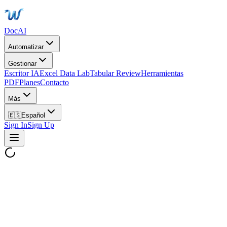
DocAI
Automatizar
Gestionar
Escritor IA
Excel Data Lab
Tabular Review
Herramientas
PDF
Planes
Contacto
Más
🇪🇸
Español
Sign In
Sign Up