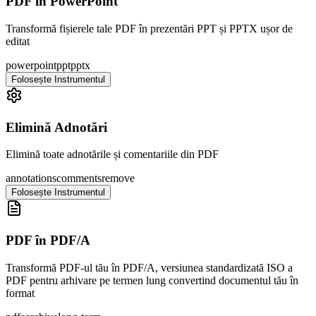
PDF în PowerPoint
Transformă fișierele tale PDF în prezentări PPT și PPTX ușor de
editat
powerpoint
ppt
pptx
Folosește Instrumentul
Elimină Adnotări
Elimină toate adnotările și comentariile din PDF
annotations
comments
remove
Folosește Instrumentul
PDF în PDF/A
Transformă PDF-ul tău în PDF/A, versiunea standardizată ISO a
PDF pentru arhivare pe termen lung convertind documentul tău în
format