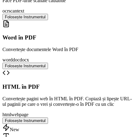
Face PDF-urile scanate căutabile
ocr
scan
text
Folosește Instrumentul
Word în PDF
Convertește documentele Word în PDF
word
doc
docx
Folosește Instrumentul
HTML în PDF
Convertește pagini web în HTML în PDF. Copiază și lipește URL-
ul paginii pe care o vrei și convertește-o în PDF cu un clic
html
web
page
Folosește Instrumentul
New