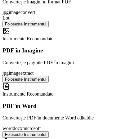
Convertește imagini în format PDF
jpg
image
convert
Lot
Folosește Instrumentul
Instrumente Recomandate
PDF în Imagine
Convertește paginile PDF în imagini
jpg
image
extract
Folosește Instrumentul
Instrumente Recomandate
PDF în Word
Convertește PDF în documente Word editabile
word
docx
microsoft
Folosește Instrumentul