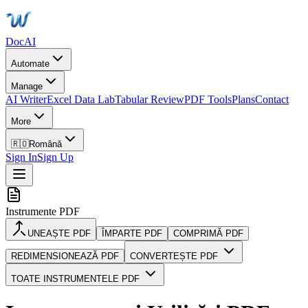
DocAI
Automate
Manage
AI Writer
Excel Data Lab
Tabular Review
PDF Tools
Plans
Contact
More
🇷🇴
Română
Sign In
Sign Up
Instrumente PDF
UNEAȘTE PDF
ÎMPARTE PDF
COMPRIMĂ PDF
REDIMENSIONEAZĂ PDF
CONVERTEȘTE PDF
TOATE INSTRUMENTELE PDF