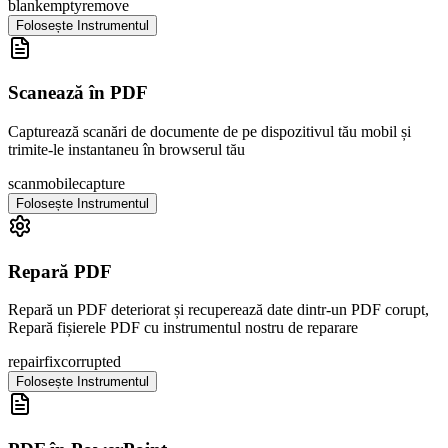
blank
empty
remove
Folosește Instrumentul
Scanează în PDF
Capturează scanări de documente de pe dispozitivul tău mobil și
trimite-le instantaneu în browserul tău
scan
mobile
capture
Folosește Instrumentul
Repară PDF
Repară un PDF deteriorat și recuperează date dintr-un PDF corupt,
Repară fișierele PDF cu instrumentul nostru de reparare
repair
fix
corrupted
Folosește Instrumentul