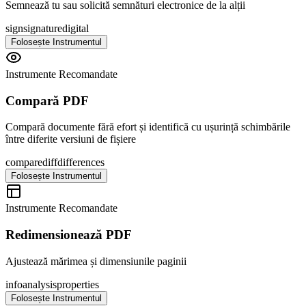
Semnează tu sau solicită semnături electronice de la alții
sign
signature
digital
Folosește Instrumentul
Instrumente Recomandate
Compară PDF
Compară documente fără efort și identifică cu ușurință schimbările
între diferite versiuni de fișiere
compare
diff
differences
Folosește Instrumentul
Instrumente Recomandate
Redimensionează PDF
Ajustează mărimea și dimensiunile paginii
info
analysis
properties
Folosește Instrumentul