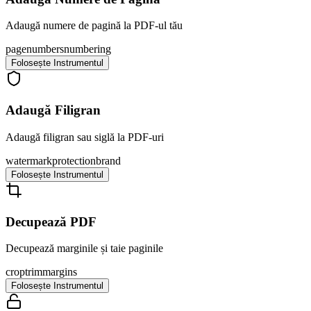
Adaugă numere de pagină la PDF-ul tău
page
numbers
numbering
Folosește Instrumentul
Adaugă Filigran
Adaugă filigran sau siglă la PDF-uri
watermark
protection
brand
Folosește Instrumentul
Decupează PDF
Decupează marginile și taie paginile
crop
trim
margins
Folosește Instrumentul