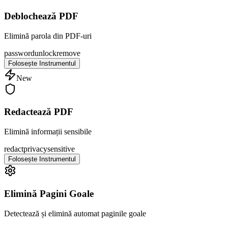
Deblochează PDF
Elimină parola din PDF-uri
password
unlock
remove
Folosește Instrumentul
New
Redactează PDF
Elimină informații sensibile
redact
privacy
sensitive
Folosește Instrumentul
Elimină Pagini Goale
Detectează și elimină automat paginile goale