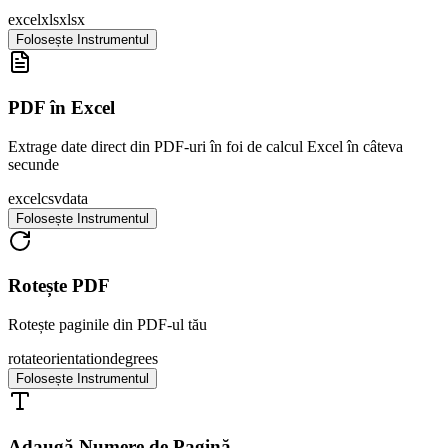
excel
xls
xlsx
Folosește Instrumentul
PDF în Excel
Extrage date direct din PDF-uri în foi de calcul Excel în câteva
secunde
excel
csv
data
Folosește Instrumentul
Rotește PDF
Rotește paginile din PDF-ul tău
rotate
orientation
degrees
Folosește Instrumentul
Adaugă Numere de Pagină