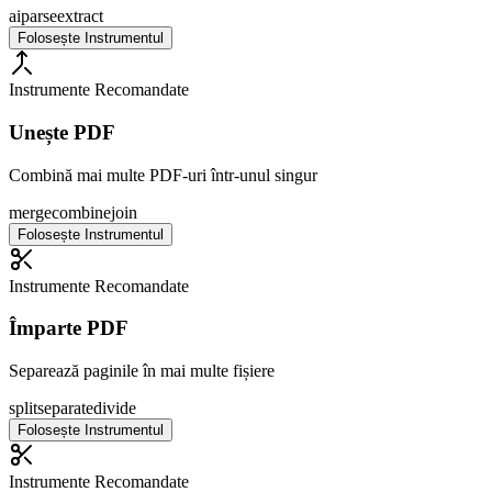
ai
parse
extract
Folosește Instrumentul
Instrumente Recomandate
Unește PDF
Combină mai multe PDF-uri într-unul singur
merge
combine
join
Folosește Instrumentul
Instrumente Recomandate
Împarte PDF
Separează paginile în mai multe fișiere
split
separate
divide
Folosește Instrumentul
Instrumente Recomandate