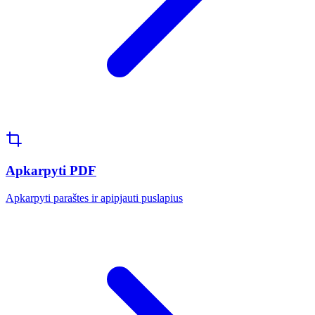
Apkarpyti PDF
Apkarpyti paraštes ir apipjauti puslapius