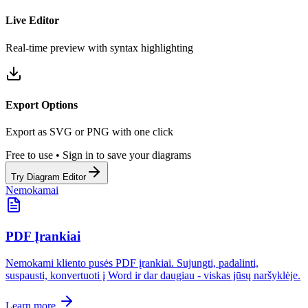
Live Editor
Real-time preview with syntax highlighting
Export Options
Export as SVG or PNG with one click
Free to use • Sign in to save your diagrams
Try Diagram Editor
Nemokamai
PDF Įrankiai
Nemokami kliento pusės PDF įrankiai. Sujungti, padalinti,
suspausti, konvertuoti į Word ir dar daugiau - viskas jūsų naršyklėje.
Learn more