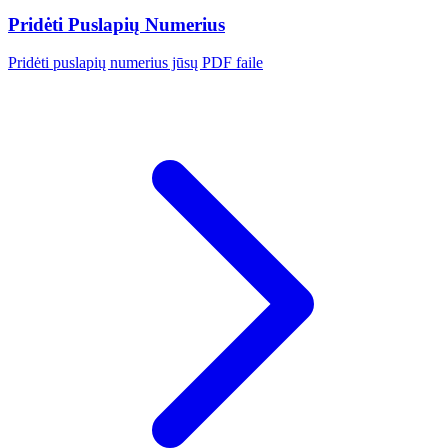
Pridėti Puslapių Numerius
Pridėti puslapių numerius jūsų PDF faile