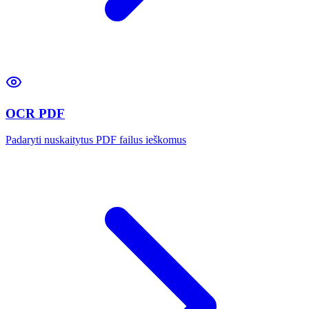
OCR PDF
Padaryti nuskaitytus PDF failus ieškomus