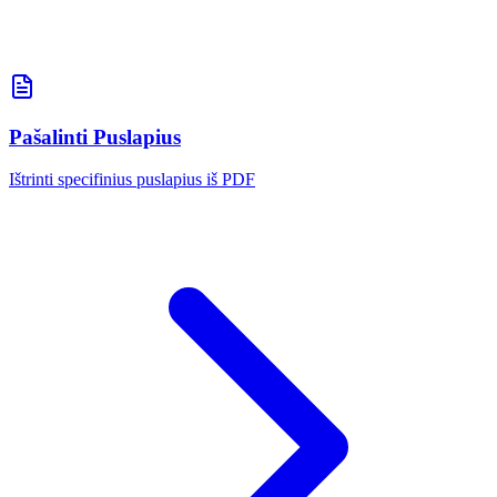
Pašalinti Puslapius
Ištrinti specifinius puslapius iš PDF