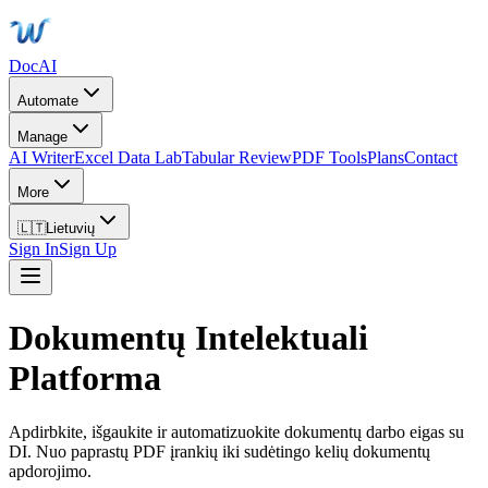
DocAI
Automate
Manage
AI Writer
Excel Data Lab
Tabular Review
PDF Tools
Plans
Contact
More
🇱🇹
Lietuvių
Sign In
Sign Up
Dokumentų Intelektuali
Platforma
Apdirbkite, išgaukite ir automatizuokite dokumentų darbo eigas su
DI. Nuo paprastų PDF įrankių iki sudėtingo kelių dokumentų
apdorojimo.