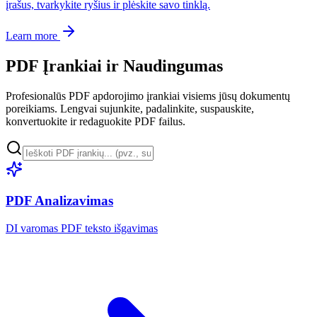
įrašus, tvarkykite ryšius ir plėskite savo tinklą.
Learn more
PDF Įrankiai ir Naudingumas
Profesionalūs PDF apdorojimo įrankiai visiems jūsų dokumentų
poreikiams. Lengvai sujunkite, padalinkite, suspauskite,
konvertuokite ir redaguokite PDF failus.
PDF Analizavimas
DI varomas PDF teksto išgavimas