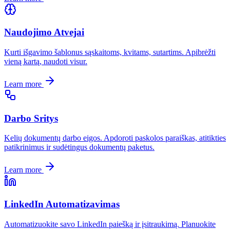
Naudojimo Atvejai
Kurti išgavimo šablonus sąskaitoms, kvitams, sutartims. Apibrėžti
vieną kartą, naudoti visur.
Learn more
Darbo Sritys
Kelių dokumentų darbo eigos. Apdoroti paskolos paraiškas, atitikties
patikrinimus ir sudėtingus dokumentų paketus.
Learn more
LinkedIn Automatizavimas
Automatizuokite savo LinkedIn paiešką ir įsitraukimą. Planuokite